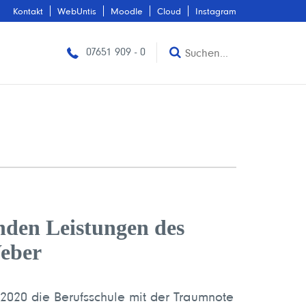
Kontakt
WebUntis
Moodle
Cloud
Instagram
07651 909 - 0
nden Leistungen des
Weber
020 die Berufsschule mit der Traumnote