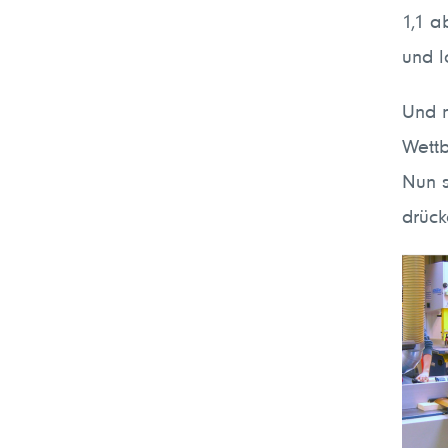
1,1 a
und l
Und n
Wettb
Nun s
drüc